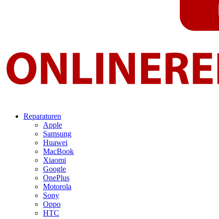
Reparaturen
Apple
Samsung
Huawei
MacBook
Xiaomi
Google
OnePlus
Motorola
Sony
Oppo
HTC