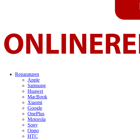
Reparaturen
Apple
Samsung
Huawei
MacBook
Xiaomi
Google
OnePlus
Motorola
Sony
Oppo
HTC