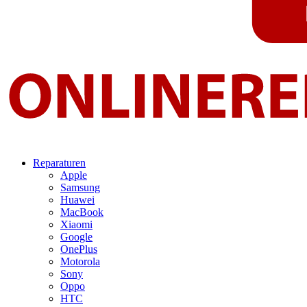
Reparaturen
Apple
Samsung
Huawei
MacBook
Xiaomi
Google
OnePlus
Motorola
Sony
Oppo
HTC